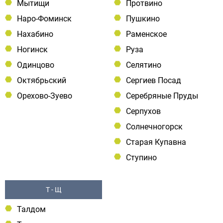
Мытищи
Протвино
Наро-Фоминск
Пушкино
Нахабино
Раменское
Ногинск
Руза
Одинцово
Селятино
Октябрьский
Сергиев Посад
Орехово-Зуево
Серебряные Пруды
Серпухов
Солнечногорск
Старая Купавна
Ступино
Т - Щ
Талдом