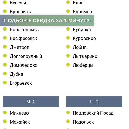
Беседы
Клин
Бронницы
Коломна
ПОДБОР + СКИДКА ЗА 1 МИНУТУ
Внуково
Королёв
Волоколамск
Кубинка
Воскресенск
Куровское
Дмитров
Лобня
Долгопрудный
Лыткарино
Домодедово
Люберцы
Дубна
Егорьевск
М - О
П - С
Михнево
Павловский Посад
Можайск
Подольск